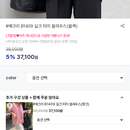
#매크리 B1409 실크 터치 블라우스(블랙)
[3칼라]♥셔츠 하나만으로 시원한 여름나기 완성!
(레이온82) 오픈 카라넥+언발&트임 밑단+포켓 디테일
39,000원
5%
37,100
원
color
추가 구성 상품 + 함께 주문 많아요
#매크리 B1409 실크 터치 블라우스(핑크)
39,000원
37,100원