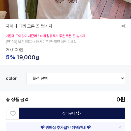
자이니 데끼 코튼 끈 벙거지
계절에 구애없이 시즌리스하게 활용하기 좋은 코튼 끈 벙거지
(면100) 넓은 챙길이+양 사이드 끈+밑단 데끼 디테일
20,000원
5%
19,000
원
color
0
원
총 상품 금액
장바구니 담기
💝 멤버십 추가할인 혜택안내 💝