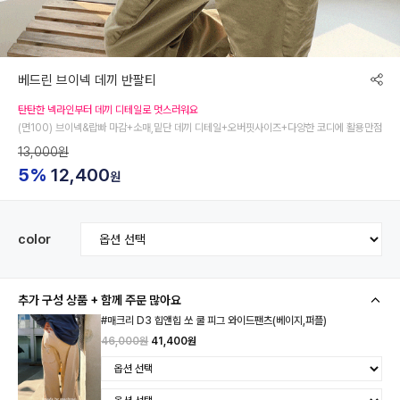
베드린 브이넥 데끼 반팔티
탄탄한 넥라인부터 데끼 디테일로 멋스러워요
(면100) 브이넥&랍빠 마감+소매,밑단 데끼 디테일+오버핏사이즈+다양한 코디에 활용만점
13,000원
5%
12,400
원
color
추가 구성 상품 + 함께 주문 많아요
#매크리 D3 힙앤힙 쏘 쿨 피그 와이드팬츠(베이지,퍼플)
46,000원
41,400원