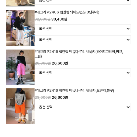
#매크리 P2406 힙앤힙 와이드팬츠(3단쭈리)
32,000원
30,400원
#매크리 P2416 힙앤힙 버뮤다 쭈리 반바지(라이트그레이,핑크,
그린)
28,000원
26,600원
#매크리 P2416 힙앤힙 버뮤다 쭈리 반바지(오렌지,블루)
28,000원
26,600원